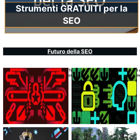
Strumenti GRATUITI per la
SEO
Futuro della SEO
TraderTraitor: il furto di
I
criptovalute da 1,5 miliardi
n