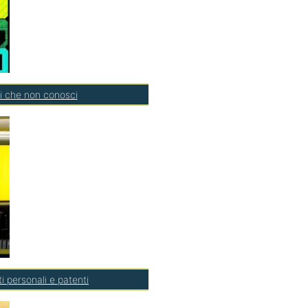
si che non conosci
ti personali e patenti