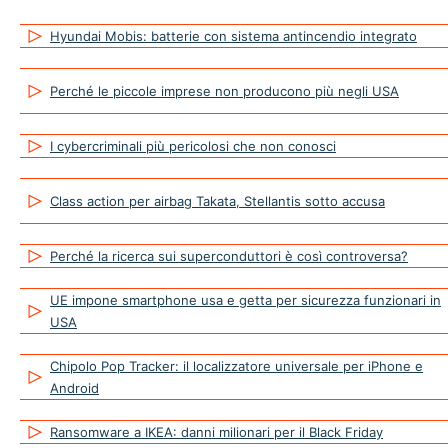
Hyundai Mobis: batterie con sistema antincendio integrato
Perché le piccole imprese non producono più negli USA
I cybercriminali più pericolosi che non conosci
Class action per airbag Takata, Stellantis sotto accusa
Perché la ricerca sui superconduttori è così controversa?
UE impone smartphone usa e getta per sicurezza funzionari in
USA
Chipolo Pop Tracker: il localizzatore universale per iPhone e
Android
Ransomware a IKEA: danni milionari per il Black Friday