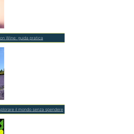
on Wine: guida pratica
esplorare il mondo senza spendere