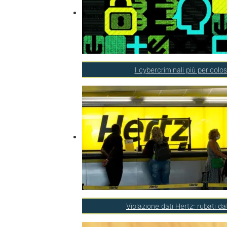
I cybercriminali più pericolo
Violazione dati Hertz: rubati da