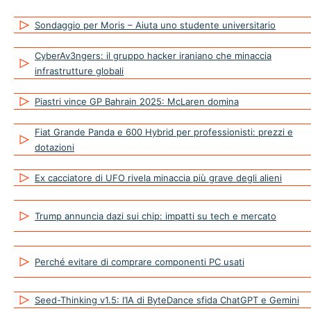
Sondaggio per Moris – Aiuta uno studente universitario
CyberAv3ngers: il gruppo hacker iraniano che minaccia
infrastrutture globali
Piastri vince GP Bahrain 2025: McLaren domina
Fiat Grande Panda e 600 Hybrid per professionisti: prezzi e
dotazioni
Ex cacciatore di UFO rivela minaccia più grave degli alieni
Trump annuncia dazi sui chip: impatti su tech e mercato
Perché evitare di comprare componenti PC usati
Seed-Thinking v1.5: l’IA di ByteDance sfida ChatGPT e Gemini