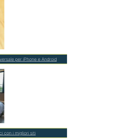
iversale per iPhone e Android
con i migliori siti