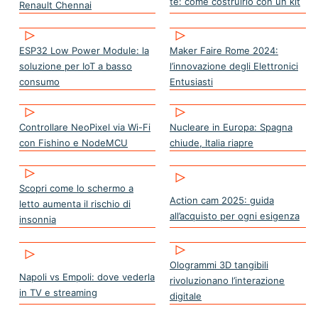
te: come costruirlo con un kit
Renault Chennai
ESP32 Low Power Module: la
Maker Faire Rome 2024:
soluzione per IoT a basso
l’innovazione degli Elettronici
consumo
Entusiasti
Controllare NeoPixel via Wi-Fi
Nucleare in Europa: Spagna
con Fishino e NodeMCU
chiude, Italia riapre
Scopri come lo schermo a
Action cam 2025: guida
letto aumenta il rischio di
all’acquisto per ogni esigenza
insonnia
Ologrammi 3D tangibili
Napoli vs Empoli: dove vederla
rivoluzionano l’interazione
in TV e streaming
digitale