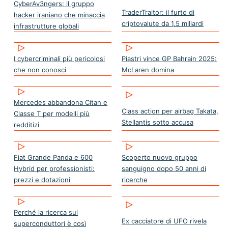
CyberAv3ngers: il gruppo
TraderTraitor: il furto di
hacker iraniano che minaccia
criptovalute da 1,5 miliardi
infrastrutture globali
I cybercriminali più pericolosi
Piastri vince GP Bahrain 2025:
che non conosci
McLaren domina
Mercedes abbandona Citan e
Class action per airbag Takata,
Classe T per modelli più
Stellantis sotto accusa
redditizi
Fiat Grande Panda e 600
Scoperto nuovo gruppo
Hybrid per professionisti:
sanguigno dopo 50 anni di
prezzi e dotazioni
ricerche
Perché la ricerca sui
Ex cacciatore di UFO rivela
superconduttori è così