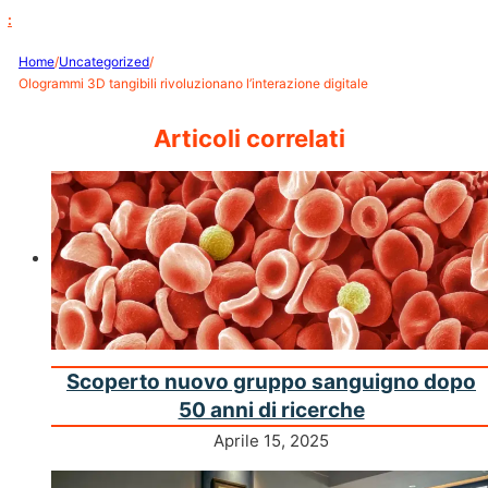
:
Home
/
Uncategorized
/
Ologrammi 3D tangibili rivoluzionano l’interazione digitale
Articoli correlati
Scoperto nuovo gruppo sanguigno dopo
50 anni di ricerche
Aprile 15, 2025