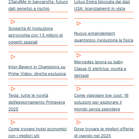
23andMe in bancarotta, futuro
Lotus Emira bloccata dai dazi
dati genetici a rischio
USA: licenziamenti in vista
Scoperta AI rivoluziona
Nuovo entanglement
astronomia con 1,5 milioni di
quantistico rivoluziona la fisica
oggetti spaziali
Mercedes lavora su baby
Inter-Bayern in Champions su
Classe G elettrica: novità e
Prime Video: diretta esclusiva
dettagli
Tesla, tutte le novità
Come viaggiare low cost: 16
dell’aggiornamento Primavera
soluzioni per esplorare il
2025
mondo senza spendere
Come trovare hotel economici
Dove trovare le migliori offerte
con i migliori siti
di viaggio nel 2025