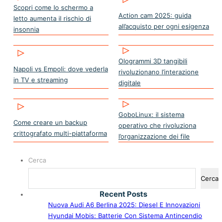
Scopri come lo schermo a
Action cam 2025: guida
letto aumenta il rischio di
all’acquisto per ogni esigenza
insonnia
Ologrammi 3D tangibili
Napoli vs Empoli: dove vederla
rivoluzionano l’interazione
in TV e streaming
digitale
GoboLinux: il sistema
Come creare un backup
operativo che rivoluziona
crittografato multi-piattaforma
l’organizzazione dei file
Cerca
Cerca
Recent Posts
Nuova Audi A6 Berlina 2025: Diesel E Innovazioni
Hyundai Mobis: Batterie Con Sistema Antincendio