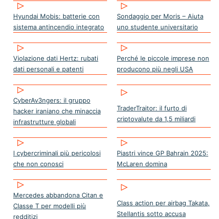
Hyundai Mobis: batterie con
Sondaggio per Moris – Aiuta
sistema antincendio integrato
uno studente universitario
Violazione dati Hertz: rubati
Perché le piccole imprese non
dati personali e patenti
producono più negli USA
CyberAv3ngers: il gruppo
TraderTraitor: il furto di
hacker iraniano che minaccia
criptovalute da 1,5 miliardi
infrastrutture globali
I cybercriminali più pericolosi
Piastri vince GP Bahrain 2025:
che non conosci
McLaren domina
Mercedes abbandona Citan e
Class action per airbag Takata,
Classe T per modelli più
Stellantis sotto accusa
redditizi