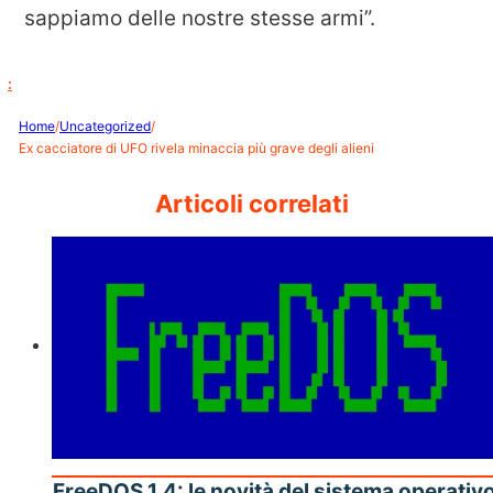
sappiamo delle nostre stesse armi”.
:
Home
/
Uncategorized
/
Ex cacciatore di UFO rivela minaccia più grave degli alieni
Articoli correlati
FreeDOS 1.4: le novità del sistema operativ