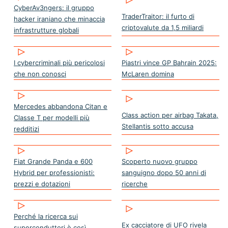
CyberAv3ngers: il gruppo
TraderTraitor: il furto di
hacker iraniano che minaccia
criptovalute da 1,5 miliardi
infrastrutture globali
I cybercriminali più pericolosi
Piastri vince GP Bahrain 2025:
che non conosci
McLaren domina
Mercedes abbandona Citan e
Class action per airbag Takata,
Classe T per modelli più
Stellantis sotto accusa
redditizi
Fiat Grande Panda e 600
Scoperto nuovo gruppo
Hybrid per professionisti:
sanguigno dopo 50 anni di
prezzi e dotazioni
ricerche
Perché la ricerca sui
Ex cacciatore di UFO rivela
superconduttori è così