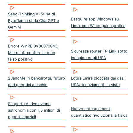
Seed-Thinking v1.5: l’IA di
Eseguire app Windows su
ByteDance sfida ChatGPT e
Linux con Wine: guida pratica
Gemini
Errore WinRE 0x80070643,
Sicurezza router TP-Link sotto
Microsoft conferma: è un
indagine negli USA
falso positivo
23andMe in bancarotta, futuro
Lotus Emira bloccata dai dazi
dati genetici a rischio
USA: licenziamenti in vista
Scoperta AI rivoluziona
Nuovo entanglement
astronomia con 1,5 milioni di
quantistico rivoluziona la fisica
oggetti spaziali