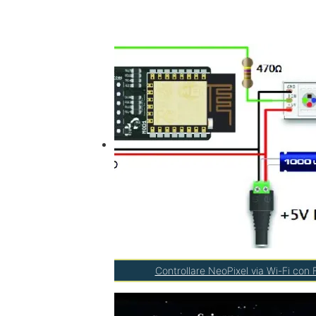
Controllare NeoPixel via Wi-Fi co