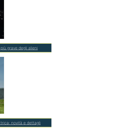
più grave degli alieni
rica: novità e dettagli