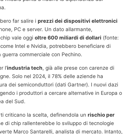
na.
bero far salire i
prezzi dei dispositivi elettronici
phone, PC e server. Un dato allarmante,
 chip vale oggi
oltre 600 miliardi di dollari
(fonte:
 come Intel e Nvidia, potrebbero beneficiare di
na guerra commerciale con Pechino.
 l’
industria tech
, già alle prese con carenze di
gne. Solo nel 2024, il 78% delle aziende ha
ura dei semiconduttori (dati Gartner). I nuovi dazi
gendo i produttori a cercare alternative in Europa o
ea del Sud.
 criticano la scelta, definendola un
rischio per
ne di chip rallenterebbe lo sviluppo di tecnologie
vverte Marco Santarelli, analista di mercato. Intanto,