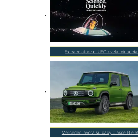
Ex cacciatore di UFO rivela minaccia 
Mercedes lavora su baby Classe G elett